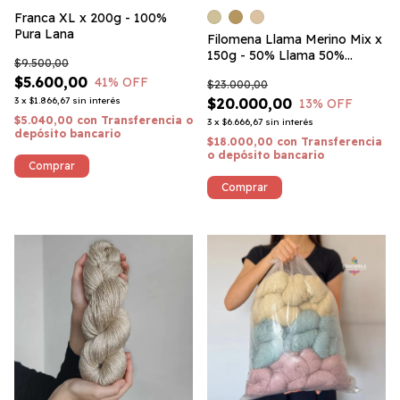
Franca XL x 200g - 100%
Pura Lana
Filomena Llama Merino Mix x
150g - 50% Llama 50%
$9.500,00
Merino
$5.600,00
41
% OFF
$23.000,00
3
x
$1.866,67
sin interés
$20.000,00
13
% OFF
$5.040,00
con
Transferencia o
3
x
$6.666,67
sin interés
depósito bancario
$18.000,00
con
Transferencia
o depósito bancario
Comprar
Comprar