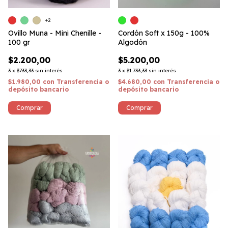
+2
Ovillo Muna - Mini Chenille -
Cordón Soft x 150g - 100%
100 gr
Algodón
$2.200,00
$5.200,00
3
x
$733,33
sin interés
3
x
$1.733,33
sin interés
$1.980,00
con
Transferencia o
$4.680,00
con
Transferencia o
depósito bancario
depósito bancario
Comprar
Comprar