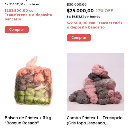
Corriedale x 750 gramos
3
x
$38.333,33
sin interés
$30.000,00
$25.000,00
17
% OFF
$103.500,00
con
Transferencia o depósito
3
x
$8.333,33
sin interés
bancario
$22.500,00
con
Transferencia
o depósito bancario
Comprar
Bolsón de Printex x 3 kg
Combo Printex 1 - Terciopelo
"Bosque Rosado"
(Gris topo jaspeado,
borravino, rosa) - Acrílico