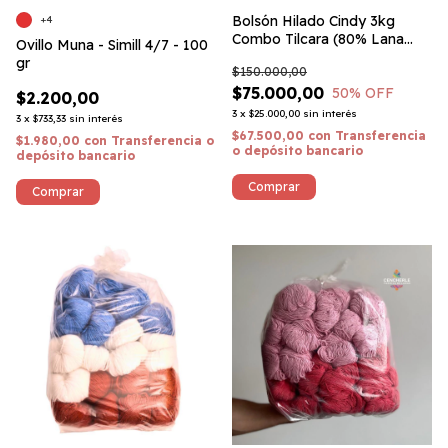
Bolsón Hilado Cindy 3kg
+4
Combo Tilcara (80% Lana
Ovillo Muna - Simill 4/7 - 100
Corriedale)
gr
$150.000,00
$75.000,00
50
% OFF
$2.200,00
3
x
$25.000,00
sin interés
3
x
$733,33
sin interés
$67.500,00
con
Transferencia
$1.980,00
con
Transferencia o
o depósito bancario
depósito bancario
Comprar