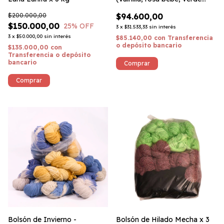
agua) - Poliéster 3/16
$200.000,00
$94.600,00
$150.000,00
25
% OFF
3
x
$31.533,33
sin interés
3
x
$50.000,00
sin interés
$85.140,00
con
Transferencia
o depósito bancario
$135.000,00
con
Transferencia o depósito
bancario
Bolsón de Invierno -
Bolsón de Hilado Mecha x 3