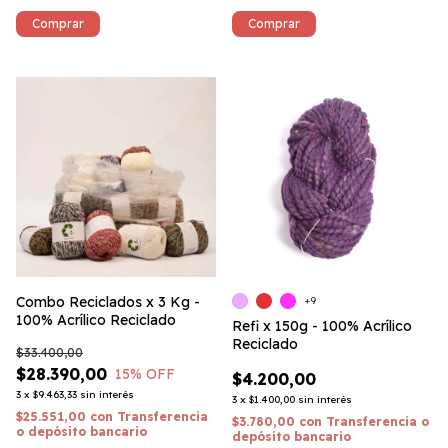
Comprar
Comprar
Combo Reciclados x 3 Kg -
+9
100% Acrílico Reciclado
Refi x 150g - 100% Acrílico
Reciclado
$33.400,00
$28.390,00
15
% OFF
$4.200,00
3
x
$9.463,33
sin interés
3
x
$1.400,00
sin interés
$25.551,00
con
Transferencia
$3.780,00
con
Transferencia o
o depósito bancario
depósito bancario