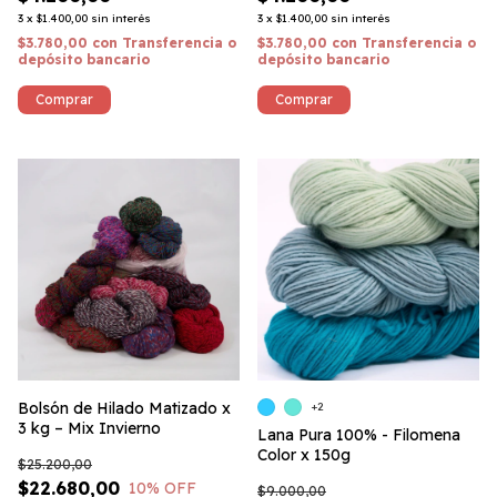
3
x
$1.400,00
sin interés
3
x
$1.400,00
sin interés
$3.780,00
con
Transferencia o
$3.780,00
con
Transferencia o
depósito bancario
depósito bancario
Comprar
Comprar
Bolsón de Hilado Matizado x
+2
3 kg – Mix Invierno
Lana Pura 100% - Filomena
Color x 150g
$25.200,00
$22.680,00
10
% OFF
$9.000,00