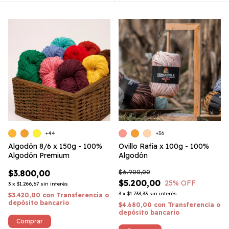
+44
+36
Algodón 8/6 x 150g - 100%
Ovillo Rafia x 100g - 100%
Algodón Premium
Algodón
$3.800,00
$6.900,00
$5.200,00
25
% OFF
3
x
$1.266,67
sin interés
3
x
$1.733,33
sin interés
$3.420,00
con
Transferencia o
depósito bancario
$4.680,00
con
Transferencia o
depósito bancario
Comprar