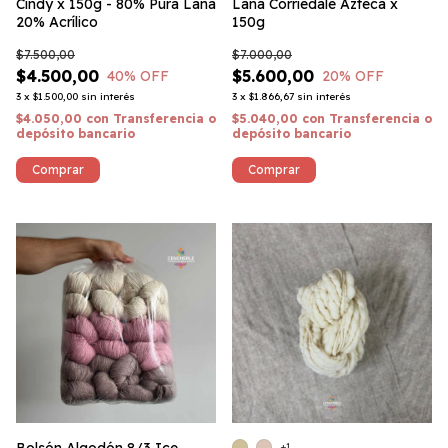
Cindy x 150g - 80% Pura Lana
Lana Corriedale Azteca x
20% Acrílico
150g
$7.500,00
$7.000,00
$4.500,00
$5.600,00
40
% OFF
20
% OFF
3
x
$1.500,00
sin interés
3
x
$1.866,67
sin interés
$4.050,00
con
Transferencia o
$5.040,00
con
Transferencia o
depósito bancario
depósito bancario
Comprar
Comprar
+1