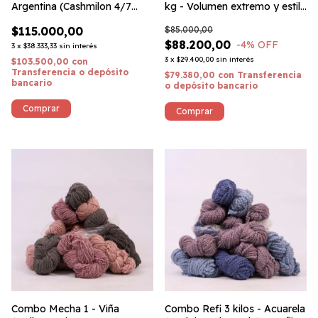
Argentina (Cashmilon 4/7
kg - Volumen extremo y estilo
matizado) #MiPaís
audaz
$115.000,00
$85.000,00
$88.200,00
-4
% OFF
3
x
$38.333,33
sin interés
3
x
$29.400,00
sin interés
$103.500,00
con
Transferencia o depósito
$79.380,00
con
Transferencia
bancario
o depósito bancario
Combo Mecha 1 - Viña
Combo Refi 3 kilos - Acuarela