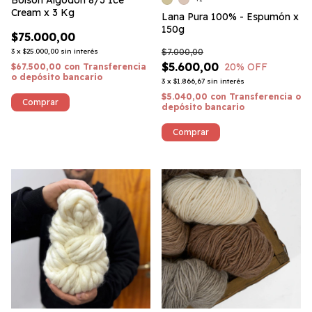
Bolsón Algodón 8/3 Ice
Cream x 3 Kg
Lana Pura 100% - Espumón x
150g
$75.000,00
3
x
$25.000,00
sin interés
$7.000,00
$5.600,00
20
% OFF
$67.500,00
con
Transferencia
o depósito bancario
3
x
$1.866,67
sin interés
$5.040,00
con
Transferencia o
depósito bancario
Comprar