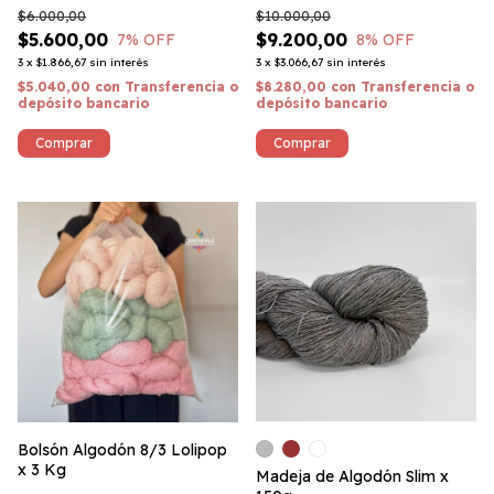
Fina
$6.000,00
$10.000,00
$5.600,00
$9.200,00
7
% OFF
8
% OFF
3
x
$1.866,67
sin interés
3
x
$3.066,67
sin interés
$5.040,00
con
Transferencia o
$8.280,00
con
Transferencia o
depósito bancario
depósito bancario
Comprar
Comprar
Bolsón Algodón 8/3 Lolipop
x 3 Kg
Madeja de Algodón Slim x