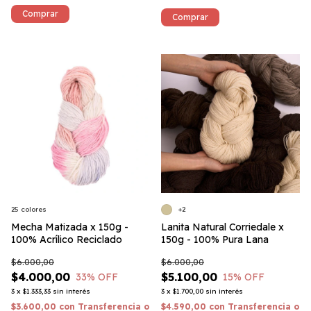
Comprar
25 colores
+2
Mecha Matizada x 150g -
Lanita Natural Corriedale x
100% Acrílico Reciclado
150g - 100% Pura Lana
$6.000,00
$6.000,00
$4.000,00
$5.100,00
33
% OFF
15
% OFF
3
x
$1.333,33
sin interés
3
x
$1.700,00
sin interés
$3.600,00
con
Transferencia o
$4.590,00
con
Transferencia o