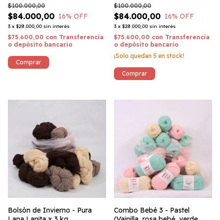
$100.000,00
$100.000,00
reciclado
$84.000,00
$84.000,00
16
% OFF
16
% OFF
3
x
$28.000,00
sin interés
3
x
$28.000,00
sin interés
$75.600,00
con
Transferencia
$75.600,00
con
Transferencia
o depósito bancario
o depósito bancario
¡Solo quedan
5
en stock!
Bolsón de Invierno - Pura
Combo Bebé 3 - Pastel
Lana Lanita x 3 kg
(Vainilla, rosa bebé, verde