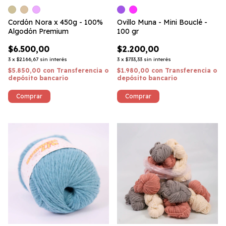
Cordón Nora x 450g - 100%
Ovillo Muna - Mini Bouclé -
Algodón Premium
100 gr
$6.500,00
$2.200,00
3
x
$2.166,67
sin interés
3
x
$733,33
sin interés
$5.850,00
con
Transferencia o
$1.980,00
con
Transferencia o
depósito bancario
depósito bancario
Comprar
Comprar