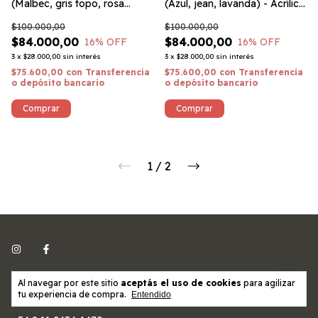
(Malbec, gris topo, rosa
(Azul, jean, lavanda) - Acrílico
viejo) - Acrílico reciclado
reciclado
$100.000,00
$100.000,00
$84.000,00
$84.000,00
16
% OFF
16
% OFF
3
x
$28.000,00
sin interés
3
x
$28.000,00
sin interés
$75.600,00
con
Transferencia
$75.600,00
con
Transferencia
o depósito bancario
o depósito bancario
1
/
2
Al navegar por este sitio
aceptás el uso de cookies
para agilizar
tu experiencia de compra.
5491124541470
Entendido