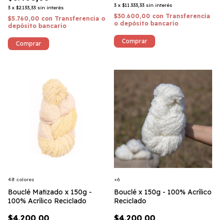
3
x
$11.333,33
sin interés
3
x
$2.133,33
sin interés
$30.600,00
con
Transferencia
$5.760,00
con
Transferencia o
o depósito bancario
depósito bancario
Comprar
48 colores
+6
Bouclé Matizado x 150g -
Bouclé x 150g - 100% Acrílico
100% Acrílico Reciclado
Reciclado
$4.200,00
$4.200,00