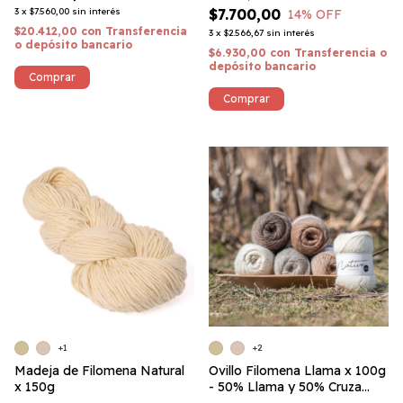
3
x
$7.560,00
sin interés
$7.700,00
14
% OFF
$20.412,00
con
Transferencia
3
x
$2.566,67
sin interés
o depósito bancario
$6.930,00
con
Transferencia o
depósito bancario
Comprar
+1
+2
Madeja de Filomena Natural
Ovillo Filomena Llama x 100g
x 150g
- 50% Llama y 50% Cruza