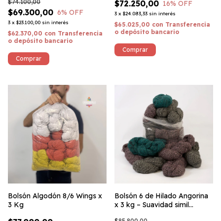
$74.100,00
$72.250,00
16
% OFF
$69.300,00
6
% OFF
3
x
$24.083,33
sin interés
3
x
$23.100,00
sin interés
$65.025,00
con
Transferencia
o depósito bancario
$62.370,00
con
Transferencia
o depósito bancario
Bolsón Algodón 8/6 Wings x
Bolsón 6 de Hilado Angorina
3 Kg
x 3 kg – Suavidad simil
mohair y abrigo invernal
$85.800,00