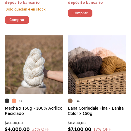
depósito bancario
depósito bancario
¡Solo quedan
4
en stock!
Comprar
Comprar
+2
+13
Mecha x 150g - 100% Acrílico
Lana Corriedale Fina - Lanita
Reciclado
Color x 150g
$6.000,00
$8.600,00
$4.000,00
$7.100,00
33
% OFF
17
% OFF