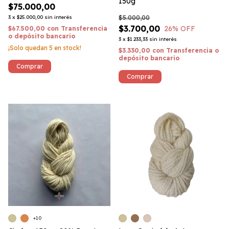
150g
$75.000,00
3
x
$25.000,00
sin interés
$5.000,00
$3.700,00
26
% OFF
$67.500,00
con
Transferencia
o depósito bancario
3
x
$1.233,33
sin interés
¡Solo quedan
5
en stock!
$3.330,00
con
Transferencia o
depósito bancario
Comprar
+10