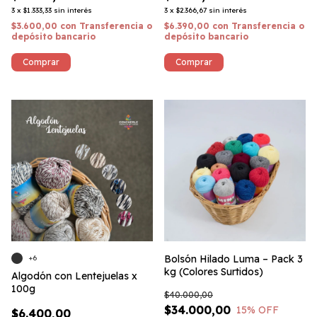
3
x
$1.333,33
sin interés
3
x
$2.366,67
sin interés
$3.600,00
con
Transferencia o
$6.390,00
con
Transferencia o
depósito bancario
depósito bancario
Comprar
Comprar
Bolsón Hilado Luma – Pack 3
+6
kg (Colores Surtidos)
Algodón con Lentejuelas x
100g
$40.000,00
$34.000,00
15
% OFF
$6.400,00