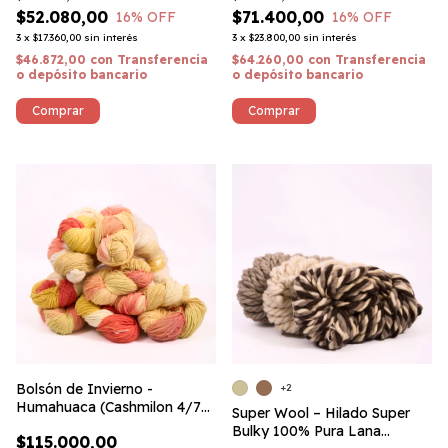
$52.080,00
$71.400,00
16
% OFF
16
% OFF
3
x
$17.360,00
sin interés
3
x
$23.800,00
sin interés
$46.872,00
con
Transferencia
$64.260,00
con
Transferencia
o depósito bancario
o depósito bancario
Bolsón de Invierno -
+2
Humahuaca (Cashmilon 4/7
Super Wool – Hilado Super
matizado) #MiPaís
Bulky 100% Pura Lana
$115.000,00