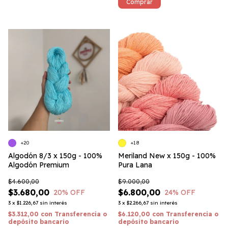
Comprar
+20
+18
Algodón 8/3 x 150g - 100%
Meriland New x 150g - 100%
Algodón Premium
Pura Lana
$4.600,00
$9.000,00
$3.680,00
$6.800,00
20
% OFF
24
% OFF
3
x
$1.226,67
sin interés
3
x
$2.266,67
sin interés
$3.312,00
con
Transferencia o
$6.120,00
con
Transferencia o
depósito bancario
depósito bancario