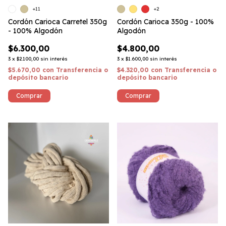
+11
+2
Cordón Carioca Carretel 350g
Cordón Carioca 350g - 100%
- 100% Algodón
Algodón
$6.300,00
$4.800,00
3
x
$2.100,00
sin interés
3
x
$1.600,00
sin interés
$5.670,00
con
Transferencia o
$4.320,00
con
Transferencia o
depósito bancario
depósito bancario
Comprar
Comprar