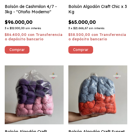
Bolsón de Cashmilon 4/7 -
Bolsón Algodón Craft Chic x 3
3kg - "Otoño Moderno"
Kg
$96.000,00
$65.000,00
3
x
$32.000,00
sin interés
3
x
$21.666,67
sin interés
$86.400,00
con
Transferencia
$58.500,00
con
Transferencia
o depósito bancario
o depósito bancario
Bolsón Algodón Craft
Bolsón Algodón Craft Sunset