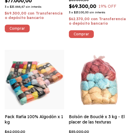
$77.000,00
$69.300,00
19
% OFF
3
x
$25.666,67
sin interés
3
x
$23.100,00
sin interés
$69.300,00
con
Transferencia
o depósito bancario
$62.370,00
con
Transferencia
o depósito bancario
Pack Rafia 100% Algodón x 1
Bolsón de Bouclé x 3 kg - El
kg
placer de las texturas
$62.000,00
$85.000,00