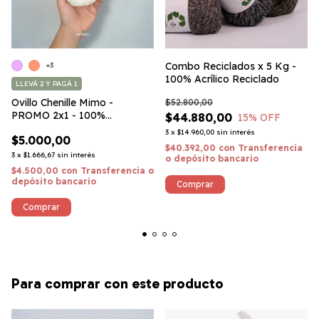
Combo Reciclados x 5 Kg -
+3
100% Acrílico Reciclado
LLEVÁ 2 Y PAGÁ 1
Ovillo Chenille Mimo -
$52.800,00
PROMO 2x1 - 100%
$44.880,00
15
% OFF
Microfibra (~100g)
3
x
$14.960,00
sin interés
$5.000,00
$40.392,00
con
Transferencia
3
x
$1.666,67
sin interés
o depósito bancario
$4.500,00
con
Transferencia o
depósito bancario
Comprar
Para comprar con este producto