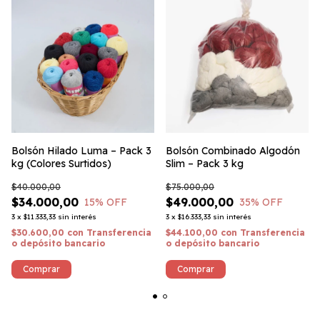
Bolsón Hilado Luma – Pack 3
Bolsón Combinado Algodón
kg (Colores Surtidos)
Slim – Pack 3 kg
$40.000,00
$75.000,00
$34.000,00
$49.000,00
15
% OFF
35
% OFF
3
x
$11.333,33
sin interés
3
x
$16.333,33
sin interés
$30.600,00
con
Transferencia
$44.100,00
con
Transferencia
o depósito bancario
o depósito bancario