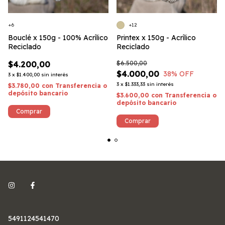
+6
+12
Bouclé x 150g - 100% Acrílico
Printex x 150g - Acrílico
Reciclado
Reciclado
$4.200,00
$6.500,00
$4.000,00
38
% OFF
3
x
$1.400,00
sin interés
3
x
$1.333,33
sin interés
$3.780,00
con
Transferencia o
depósito bancario
$3.600,00
con
Transferencia o
depósito bancario
Comprar
Comprar
5491124541470