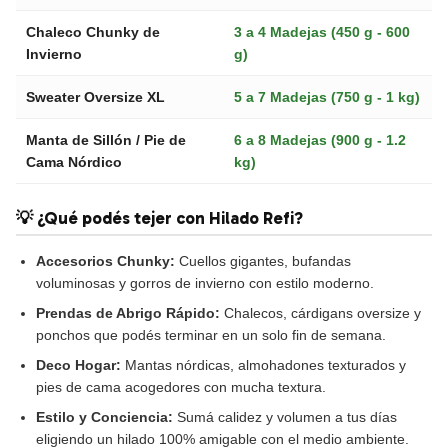
Chaleco Chunky de
3 a 4 Madejas (450 g - 600
Invierno
g)
Sweater Oversize XL
5 a 7 Madejas (750 g - 1 kg)
Manta de Sillón / Pie de
6 a 8 Madejas (900 g - 1.2
Cama Nórdico
kg)
💡 ¿Qué podés tejer con Hilado Refi?
Accesorios Chunky:
Cuellos gigantes, bufandas
voluminosas y gorros de invierno con estilo moderno.
Prendas de Abrigo Rápido:
Chalecos, cárdigans oversize y
ponchos que podés terminar en un solo fin de semana.
Deco Hogar:
Mantas nórdicas, almohadones texturados y
pies de cama acogedores con mucha textura.
Estilo y Conciencia:
Sumá calidez y volumen a tus días
eligiendo un hilado 100% amigable con el medio ambiente.