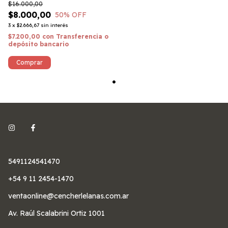
$16.000,00
$8.000,00
50
% OFF
3
x
$2.666,67
sin interés
$7.200,00
con
Transferencia o
depósito bancario
Comprar
5491124541470
+54 9 11 2454-1470
ventaonline@cencherlelanas.com.ar
Av. Raúl Scalabrini Ortiz 1001