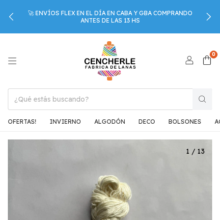
🚀 ENVÍOS FLEX EN EL DÍA EN CABA Y GBA COMPRANDO
ANTES DE LAS 13 HS
0
OFERTAS!
INVIERNO
ALGODÓN
DECO
BOLSONES
A
1
/
13