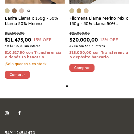
+2
Lanita Llama x 150g - 50%
Filomena Llama Merino Mix x
Llama 50% Merino
150g - 50% Llama 50%
Merino
$13.500,00
$23.000,00
$11.475,00
$20.000,00
15
% OFF
13
% OFF
3
x
$3.825,00
sin interés
3
x
$6.666,67
sin interés
$10.327,50
con
Transferencia
$18.000,00
con
Transferencia
o depósito bancario
o depósito bancario
¡Solo quedan
4
en stock!
Comprar
Comprar
5491124541470