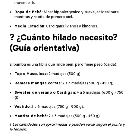
movimiento.
Ropa de Bebé:
Al ser hipoalergénico y suave, es ideal para
mantitas y ropita de primera piel.
Media Estación:
Cardigans livianos y kimonos.
? ¿Cuánto hilado necesito?
(Guía orientativa)
El bambú es una fibra que rinde bien, pero tiene peso (caída):
Top o Musculosa:
2 madejas (300 g).
Remera mangas cortas:
2 a 3 madejas (300 g - 450 g).
Sweater de verano o Cardigan:
4 a 5 madejas (600 g - 750
g).
Vestido:
5 a 6 madejas (750 g - 900 g).
Mantita de bebé:
2 a 3 madejas (300 g - 450 g).
?
Las cantidades son aproximadas y pueden variar según el punto y
la tensión.