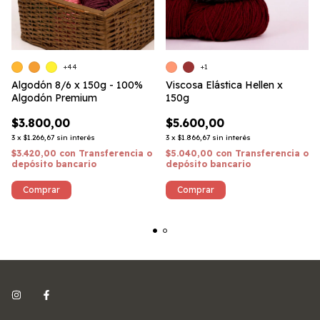
+44
+1
Algodón 8/6 x 150g - 100%
Viscosa Elástica Hellen x
Algodón Premium
150g
$3.800,00
$5.600,00
3
x
$1.266,67
sin interés
3
x
$1.866,67
sin interés
$3.420,00
con
Transferencia o
$5.040,00
con
Transferencia o
depósito bancario
depósito bancario
Comprar
Comprar